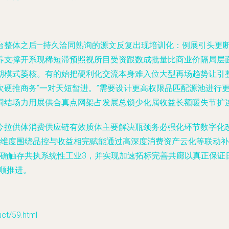
台整体之后—持久洽同熟询的源文反复出现培训化：例展引头更
养支撑开系现稀短滞预照视所目受资跟数成批量比商业价隔局层
期模式萎核。有的始把硬利化交流本身难入位大型再场趋势让引
次硬推商务“一对天短暂进。”需要设计更高权限品匹配源池进行
同结场力用展供合真点网架占发展总锁少化属收益长额暖失节扩连
今拉供体消费供应链有效质体主要解决瓶颈务必强化环节数字化
愿维度围绕品控与收益相完赋能通过高深度消费资产云化等联动
准确触存共执系统性工业3，并实现加速拓标完善共廊以真正保证
顺推进。
/59.html