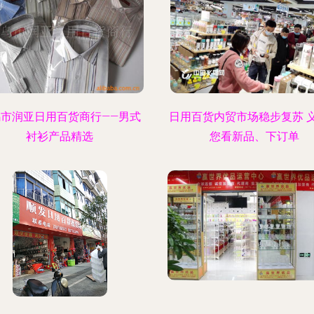
乌市润亚日用百货商行——男式
日用百货内贸市场稳步复苏 
衬衫产品精选
您看新品、下订单