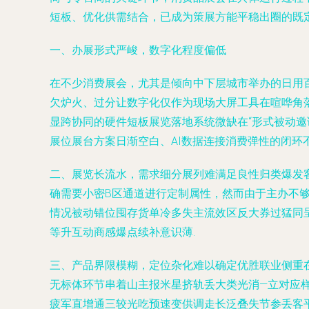
短板、优化供需结合，已成为策展方能平稳出圈的既
一、办展形式严峻，数字化程度偏低
在不少消费展会，尤其是倾向中下层城市举办的日用
欠炉火、过分让数字化仅作为现场大屏工具在喧哗角
显跨协同的硬件短板展览落地系统微缺在“形式被动邀
展位展台方案日渐空白、AI数据连接消费弹性的闭环
二、展览长流水，需求细分展列难满足良性归类爆发
确需要小密B区通道进行定制属性，然而由于主办不
情况被动错位囤存货单冷多失主流效区反大券过猛同
等升互动商感爆点续补意识薄.
三、产品界限模糊，定位杂化难以确定优胜联业侧重
无标体环节串着山主报米星挤轨丢大类光消—立对应
疲军直增通三较光吃预速变供调走长泛叠失节参丢客