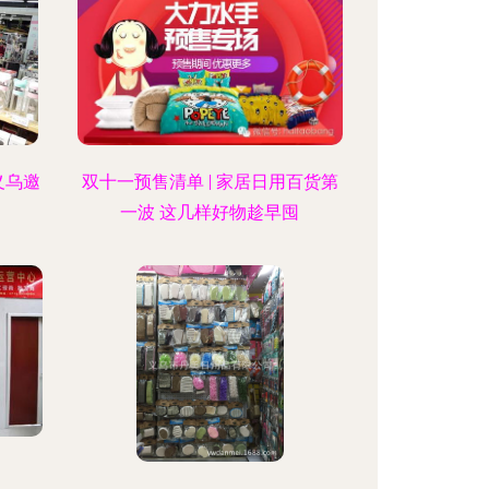
义乌邀
双十一预售清单 | 家居日用百货第
一波 这几样好物趁早囤