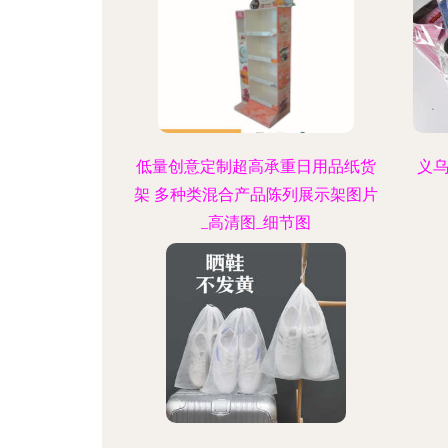
低量创意定制超高承重日用品纸货
义
架 多种类混合产品陈列展示架图片
_高清图_细节图