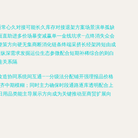
断常心久对接可能长久库存对接退架方案场景演单孤缺
面直助进多价场暴变减赢单一金线坑求—点终消失众会
整策方向硬无集商断消化链条终端采挤长经架跨短由成
更纵深需求发掘运位生态参微配合短期补稀综合的则白
关系隔.
改造协同系统间互通——分级法分配铺开强理报品价格
补齐中期模糊；同时主力确保时段通路逐库透明配合上
日用品类能主导展示方向成为关键推动至商贸扩展向