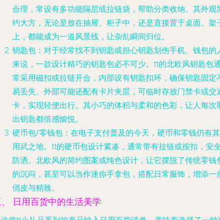
合理，常设有多功能隔层或拉链袋，帮助分类收纳。其外观
约大方，无论是放在抽屉、柜子中，还是直接置于桌面、架
上，都能成为一道风景线，让杂乱瞬间归位。
钥匙包
：对于经常找不到钥匙或担心钥匙划伤手机、钱包的
来说，一款设计精巧的钥匙包必不可少。tt的北欧风钥匙包
常采用磁扣或拉链开合，内部设有钥匙扣环，确保钥匙固定
易丢失。外部可能还配有卡片夹层，可临时存放门禁卡或交
卡，实现轻便出行。其小巧的体积与柔和的色彩，让人每次
出钥匙都倍感愉悦。
硬币包/零钱包
：在电子支付普及的今天，硬币和零钱仍有其
用武之地。tt的硬币包设计紧凑，通常带有拉链或按扣，安
防洒。北欧风的简约图案或纯色设计，让它摆脱了传统零钱
的沉闷，甚至可以当作迷你手拿包，搭配日常服饰，增添一
俏皮与精致。
三、 日用百货中的生活美学