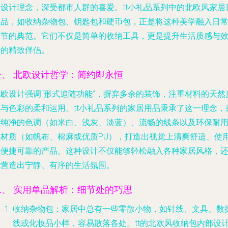
的设计理念，深受都市人群的喜爱。tt小礼品系列中的北欧风家居
用品，如收纳杂物包、钥匙包和硬币包，正是将这种美学融入日
细节的典范。它们不仅是简单的收纳工具，更是提升生活质感与
率的精致伴侣。
一、 北欧设计哲学：简约即永恒
北欧设计强调“形式追随功能”，摒弃多余的装饰，注重材料的天然
感与色彩的柔和运用。tt小礼品系列的家居用品秉承了这一理念，
用纯净的色调（如米白、浅灰、淡蓝）、流畅的线条以及环保耐
的材质（如帆布、棉麻或优质PU），打造出视觉上清爽舒适、使
上便捷可靠的产品。这种设计不仅能够轻松融入各种家居风格，
能营造出宁静、有序的生活氛围。
二、 实用单品解析：细节处的巧思
收纳杂物包
：家居中总有一些零散小物，如针线、文具、数
线或化妆品小样，容易散落各处。tt的北欧风收纳包内部设