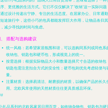
将这些tt小礼品系列的产品纳入日用百货清单，意味着选择了一种
有序、更优雅的生活方式。它们不仅仅解决了“收纳”这一实际问题
更通过设计传递出宁静、专注的生活态度。在居家办公、日常通
或短途旅行中，这些小巧的包具都能发挥巨大作用，让物品各归
位，减少寻找的时间与焦虑。
四、 搭配与选购建议
统一风格
：若希望家居氛围和谐，可以选购同系列或同色系
收纳包、钥匙包和硬币包，形成视觉上的统一。
按需选择
：根据实际物品大小和数量选择尺寸合适的收纳包
钥匙包需注意扣合方式的安全性；硬币包则优先考虑轻便与
量。
注重材质
：选择易清洁、耐磨损的材质，以确保产品的长久
用。北欧风常使用的天然材质往往更具质感且环保。
##
tt小礼品系列的北欧风家居日用百货，如收纳杂物包、钥匙包与硬