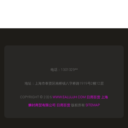
电话：1301329**
地址：上海市奉贤区南桥镇八字桥路1919号2幢12层
COPYRIGHT © 2026
WWW.EALUJJH.COM
日用百货
上海
狮封商贸有限公司
日用百货
版权所有
SITEMAP